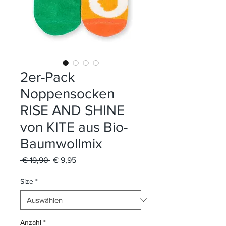
2er-Pack
Noppensocken
RISE AND SHINE
von KITE aus Bio-
Baumwollmix
Standardpreis
Sale-
 € 19,90 
€ 9,95
Preis
Size
*
Anzahl
*