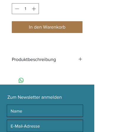
In den Warenkorb
Produktbeschreibung
2er-Pack Noppensocken RISE AND
SHINE von KITE aus Bio-Baumwollmix
Material: 90% Bio-Baumwolle, 8%
Polyamid, 2% Elasthan
Flauschig-warmer Strick mit
Zum Newsletter anmelden
Gumminoppen auf der Sohle
Hergestellt in der Türkei
Maschinenwäsche bei 40 Grad,
oder auch 30 Grad der Umwelt
zuliebe