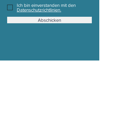
Ich bin einverstanden mit den
Datenschutzrichtlinien.
Abschicken
Stoffwechsel Mode e. U.
Mühldorf 362a, 8330 Feldbach
Email : office (at) stoffwechsel.at
Tel :
0043 650 2237570
Zahlung, Versand & Reklamation
AGB