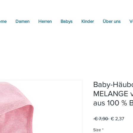
ome
Damen
Herren
Babys
Kinder
Über uns
V
Baby-Häub
MELANGE v
aus 100 % 
Standardpr
Sale
 € 7,90 
€ 2,37
Prei
Size
*