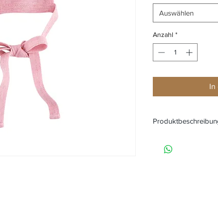
Auswählen
Anzahl
*
In
Produktbeschreibun
Baby-Häubchen HIXI 
Baumwolle
Material: 100% Bi
Farbe: blue melan
Details: Kinnbänd
Zertifikate:
Global 
durch Control Un