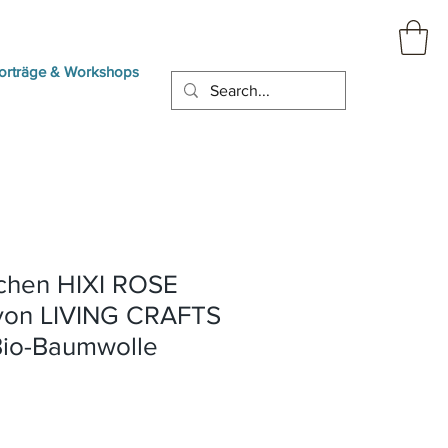
orträge & Workshops
chen HIXI ROSE
on LIVING CRAFTS
Bio-Baumwolle
eis
-
s