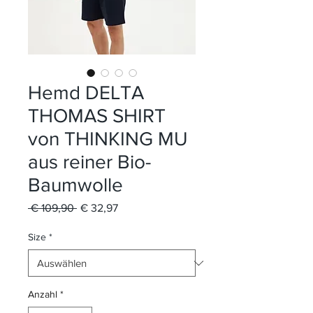
Hemd DELTA
THOMAS SHIRT
von THINKING MU
aus reiner Bio-
Baumwolle
Standardpreis
Sale-
 € 109,90 
€ 32,97
Preis
Size
*
Anzahl
*