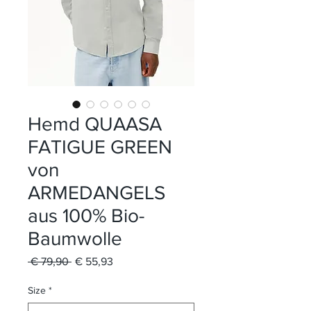
Hemd QUAASA
FATIGUE GREEN
von
ARMEDANGELS
aus 100% Bio-
Baumwolle
Standardpreis
Sale-
 € 79,90 
€ 55,93
Preis
Size
*