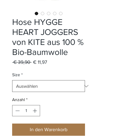
Hose HYGGE
HEART JOGGERS
von KITE aus 100 %
Bio-Baumwolle
Standardpreis
Sale-
 € 39,90 
€ 11,97
Preis
Size
*
Anzahl
*
In den Warenkorb