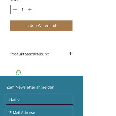
Anzahl
*
In den Warenkorb
Produktbeschreibung
Kleid LEXIE CORD DRESS ZEBRA von
FRUGI aus Bio-Baumwolle
Marke: FRUGI
Außen: 98 % Baumwolle (bio), 2 %
Elasthan; Innenfutter: 100 %
Zum Newsletter anmelden
Baumwolle (bio)
Details: Aufgenähte Motive
Knopfleiste am Rücken für
leichteres Anziehen
Zertifikate: GOTS Organic, Certified