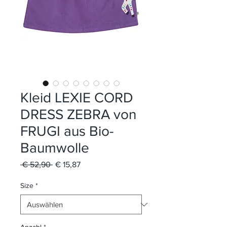
Kleid LEXIE CORD
DRESS ZEBRA von
FRUGI aus Bio-
Baumwolle
Standardpreis
Sale-
 € 52,90 
€ 15,87
Preis
Size
*