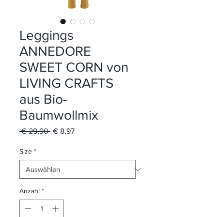
Leggings
ANNEDORE
SWEET CORN von
LIVING CRAFTS
aus Bio-
Baumwollmix
Standardpreis
Sale-
 € 29,90 
€ 8,97
Preis
Size
*
Anzahl
*