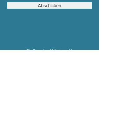
Abschicken
Stoffwechsel Mode e. U.
Mühldorf 362a, 8330 Feldbach
Email : office (at) stoffwechsel.at
Tel :
0043 650 2237570
Zahlung, Versand & Reklamation
AGB
Impressum & Datenschutz