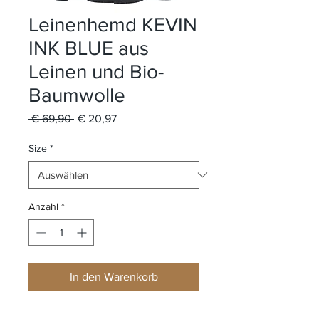
Leinenhemd KEVIN
INK BLUE aus
Leinen und Bio-
Baumwolle
Standardpreis
Sale-
 € 69,90 
€ 20,97
Preis
Size
*
Anzahl
*
In den Warenkorb