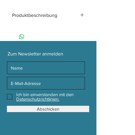
Produktbeschreibung
Leinenhemd KEVIN INK BLUE aus
Leinen und Bio-Baumwolle
Marke: Living Crafts
Farbe: ink blue
55 % Leinen (bio), 45 % Baumwolle
Zum Newsletter anmelden
(bio)
Zertifikate: GOTS
Ich bin einverstanden mit den
Datenschutzrichtlinien.
Abschicken