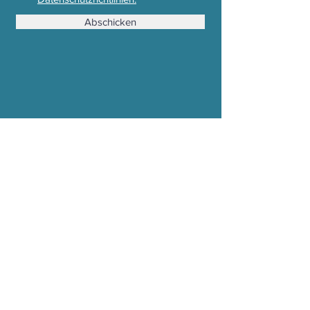
oder auch 30 Grad der Umwelt
zuliebe
Abschicken
Stoffwechsel Mode e. U.
Mühldorf 362a, 8330 Feldbach
Email : office (at) stoffwechsel.at
Tel :
0043 650 2237570
Zahlung, Versand & Reklamation
AGB
Impressum & Datenschutz