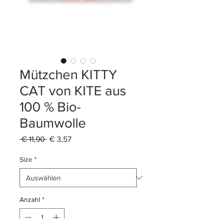
Mützchen KITTY
CAT von KITE aus
100 % Bio-
Baumwolle
Standardpreis
Sale-
 € 11,90 
€ 3,57
Preis
Size
*
Anzahl
*