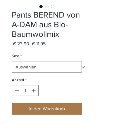
Pants BEREND von
A-DAM aus Bio-
Baumwollmix
Standardpreis
Sale-
 € 23,90 
€ 11,95
Preis
Size
*
Anzahl
*
In den Warenkorb