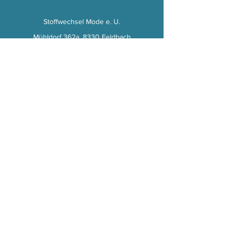
Stoffwechsel Mode e. U.
Mühldorf 362a, 8330 Feldbach
Email : office (at) stoffwechsel.at
Tel :
0043 650 2237570
Zahlung, Versand & Reklamation
AGB
Impressum & Datenschutz