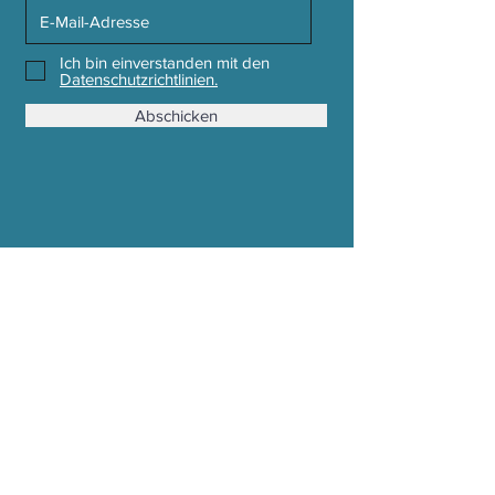
Zertifikate: GOTS, Soil Association
Ich bin einverstanden mit den
Datenschutzrichtlinien.
Abschicken
Stoffwechsel Mode e. U.
Mühldorf 362a, 8330 Feldbach
Email : office (at) stoffwechsel.at
Tel :
0043 650 2237570