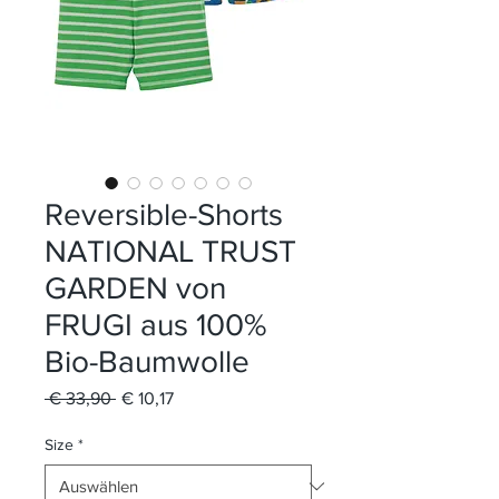
Reversible-Shorts
NATIONAL TRUST
GARDEN von
FRUGI aus 100%
Bio-Baumwolle
Standardpreis
Sale-
 € 33,90 
€ 10,17
Preis
Size
*