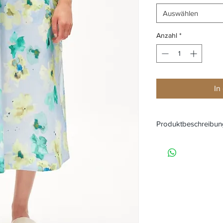
Auswählen
Anzahl
*
In
Produktbeschreibun
Rock AAIMEMI AQUA
100% Bio-Baumwolle
Marke: Armedange
Farbe: aqua floral
Seitliche Eingriffs
Schnitt: regular fit
Material: 100 % B
Länge: 78 cm