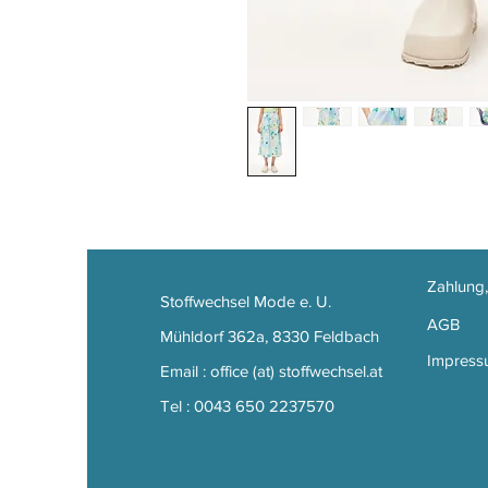
Zahlung
Stoffwechsel Mode e. U.
AGB
Mühldorf 362a, 8330 Feldbach
Impress
Email : office (at) stoffwechsel.at
Tel : 0043 650 2237570