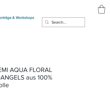
orträge & Workshops
EMI AQUA FLORAL
ANGELS aus 100%
lle
reis
ale-
reis