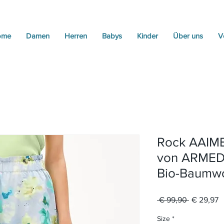
ome
Damen
Herren
Babys
Kinder
Über uns
V
Rock AAIM
von ARMED
Bio-Baumwo
Standardp
S
 € 99,90 
€ 29,97
P
Size
*