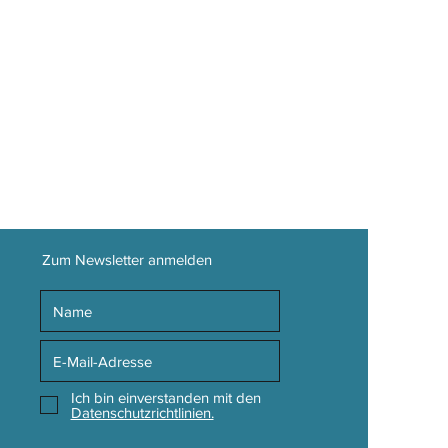
5 m groß und trägt Größe S
Portugal by J. Caetano J. Caetano &
eicht
rganic CU-1085700,
PETA
eses Produkt beinhaltet keinerlei
ile)
Zum Newsletter anmelden
Ich bin einverstanden mit den
Datenschutzrichtlinien.