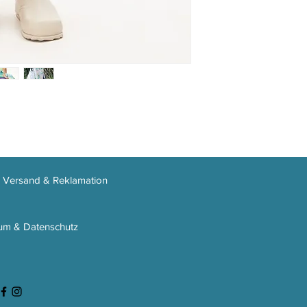
Das Model ist 1,7
Made in Paredes, 
Filhas, LDA.
Pflege: 30° Pflegel
Zertifikate:
GOTS
o
approved vegan (di
tierische Bestandte
, Versand & Reklamation
um & Datenschutz