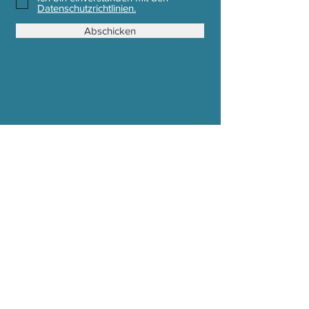
Datenschutzrichtlinien.
Abschicken
Stoffwechsel Mode e. U.
Mühldorf 362a, 8330 Feldbach
Email : office (at) stoffwechsel.at
Tel :
0043 650 2237570
Zahlung, Versand & Reklamation
AGB