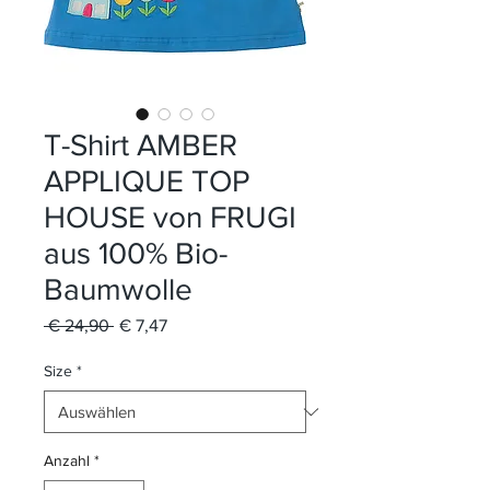
T-Shirt AMBER
APPLIQUE TOP
HOUSE von FRUGI
aus 100% Bio-
Baumwolle
Standardpreis
Sale-
 € 24,90 
€ 7,47
Preis
Size
*
Anzahl
*