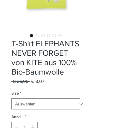
T-Shirt ELEPHANTS
NEVER FORGET
von KITE aus 100%
Bio-Baumwolle
Standardpreis
Sale-
 € 26,90 
€ 8,07
Preis
Size
*
Anzahl
*