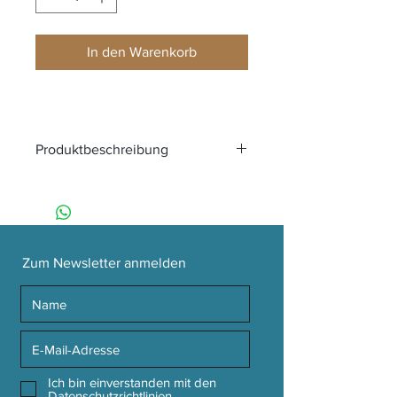
In den Warenkorb
Produktbeschreibung
Schon gewusst, dass das
Elefantengedächtnis gar nicht so weit
von der Wahrheit entfernt ist?
Wissenschaftler glauben, dass das
gute Erinnerungsvermögen der
Zum Newsletter anmelden
Elefanten mit ihrem großen Gehirn
zusammenhängt. Elefanten haben die
größten Gehirne aller Landsäugetiere.
Für ein erinnerungswürdiges Outfit
kombiniere dieses limonengrüne T-
Shirt mit unseren Special Check
Ich bin einverstanden mit den
Shorts.
Datenschutzrichtlinien.