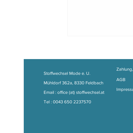
Zahlung
Stoffwechsel Mode e. U.
AGB
Mühldorf 362a, 8330 Feldbach
Impress
Email : office (at) stoffwechsel.at
Tel : 0043 650 2237570