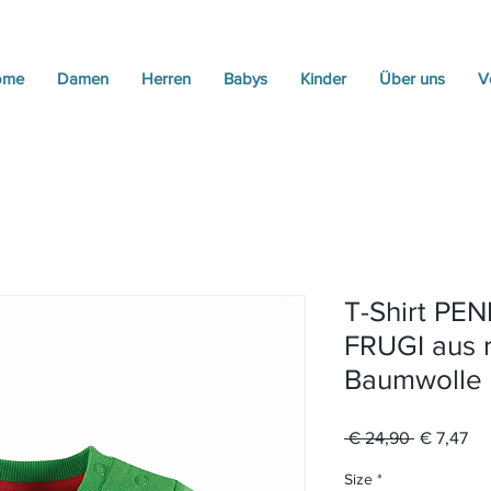
ome
Damen
Herren
Babys
Kinder
Über uns
V
T-Shirt PE
FRUGI aus r
Baumwolle
Standardp
Sal
 € 24,90 
€ 7,47
Pre
Size
*