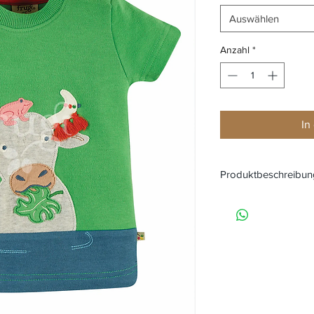
Auswählen
Anzahl
*
In
Produktbeschreibun
T-Shirt PENRYN BUFF
Marke: FRUGI
Farbe: glen green
100 % Baumwolle (
Aufgenähte Motiv
Druckknöpfe auf d
Anziehen
Zertifikate: GOTS, 