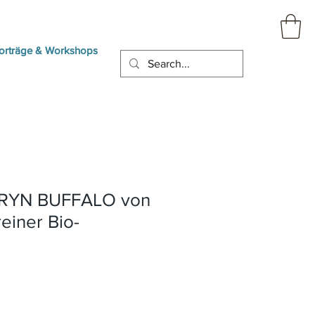
orträge & Workshops
NRYN BUFFALO von
einer Bio-
reis
e-
is