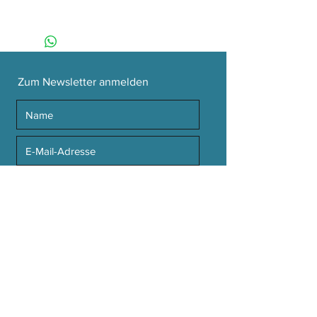
Zum Newsletter anmelden
Ich bin einverstanden mit den
Datenschutzrichtlinien.
Abschicken
Stoffwechsel Mode e. U.