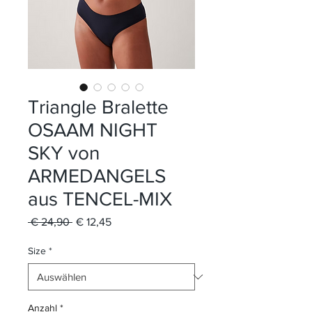
Triangle Bralette
OSAAM NIGHT
SKY von
ARMEDANGELS
aus TENCEL-MIX
Standardpreis
Sale-
 € 24,90 
€ 12,45
Preis
Size
*
Anzahl
*