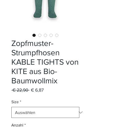
Zopfmuster-
Strumpfhosen
KABLE TIGHTS von
KITE aus Bio-
Baumwollmix
Standardpreis
Sale-
 € 22,90 
€ 6,87
Preis
Size
*
Anzahl
*