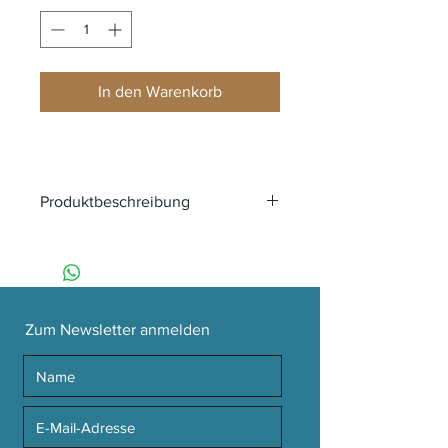
In den Warenkorb
Produktbeschreibung
Zopfmuster-Strumpfhosen KABLE
TIGHTS von KITE aus Bio-Baumwollmix
Details: Zopfmuster-Struktur
Farbe: Spruce
Material: 90% Bio-Baumwolle, 8%
Zum Newsletter anmelden
Polyamid, 2% Elasthan
Zertifikate:
Global Organic Textile
Standard (GOTS)
Hergestellt in der Türkei
Maschinenwäsche bei 40 Grad,